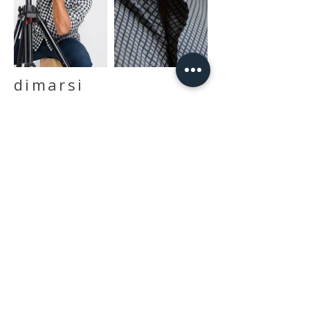
dimarsi
DIMARSI é uma marca especializada em
camisaria masculina, baseada no Rio de
Janeiro e com mais de 30 anos de sucesso. A
consultoria prestada envolveu o
desenvolvimento de padrões em fornecedores
nacionais e internacionais, inovação na
criação das camisas, renovação de toda a
linguagem visual da marca, aviamentos e
embalagens, direção de arte e produção da
Campanha de Inverno'19 além do
gerenciamento das mídias digitais, o que
resultou na triplicação do número de
followers em 3 meses e também do número
de Likes por Post.