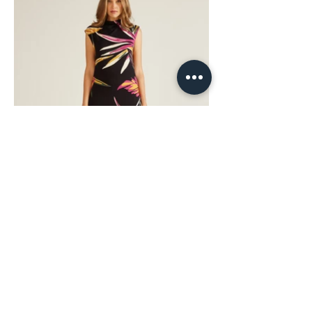
nautica feminino
Na consultoria para a Nautica (marca
americana com licenciamento no Brasil), fui a